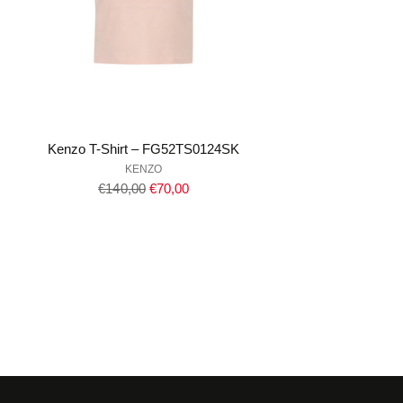
Kenzo T-Shirt – FG52TS0124SK
KENZO
Regulärer
€140,00
€70,00
Preis