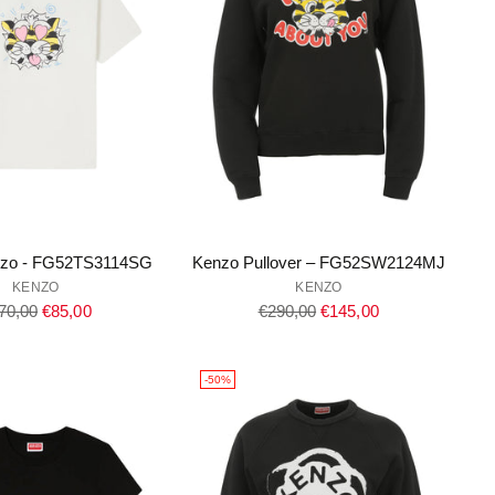
enzo - FG52TS3114SG
Kenzo Pullover – FG52SW2124MJ
KENZO
KENZO
gulärer
Regulärer
70,00
€85,00
€290,00
€145,00
eis
Preis
-50%