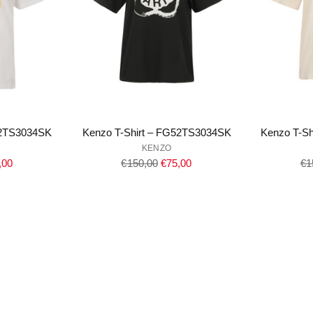
52TS3034SK
Kenzo T-Shirt – FG52TS3034SK
Kenzo T-S
KENZO
Regulärer
Re
,00
€150,00
€75,00
€1
Preis
Pr