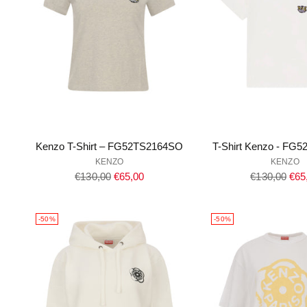
Kenzo T-Shirt – FG52TS2164SO
T-Shirt Kenzo - FG
KENZO
KENZO
Regulärer
Regulärer
€130,00
€65,00
€130,00
€65
Preis
Preis
-50%
-50%