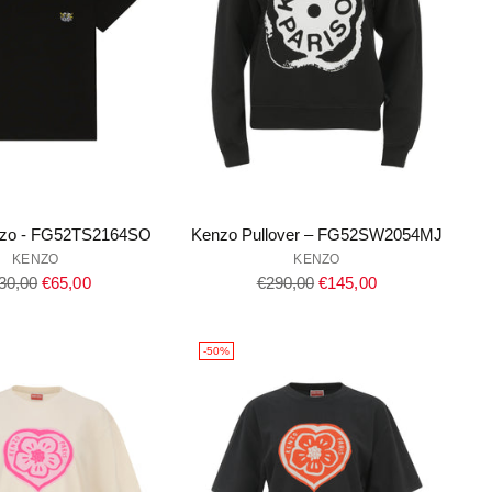
enzo - FG52TS2164SO
Kenzo Pullover – FG52SW2054MJ
KENZO
KENZO
gulärer
Regulärer
30,00
€65,00
€290,00
€145,00
eis
Preis
-50%