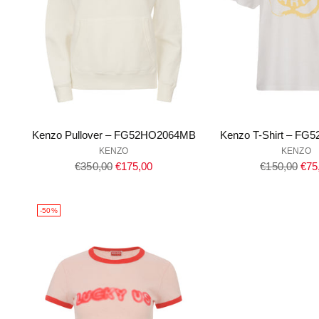
Kenzo Pullover – FG52HO2064MB
Kenzo T-Shirt – FG
KENZO
KENZO
Regulärer
Regulärer
€350,00
€175,00
€150,00
€75
Preis
Preis
-50%