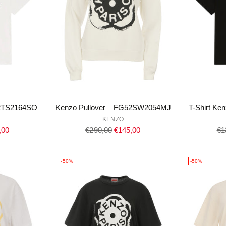
52TS2164SO
Kenzo Pullover – FG52SW2054MJ
T-Shirt K
KENZO
Regulärer
Re
,00
€290,00
€145,00
€1
Preis
Pr
-50%
-50%