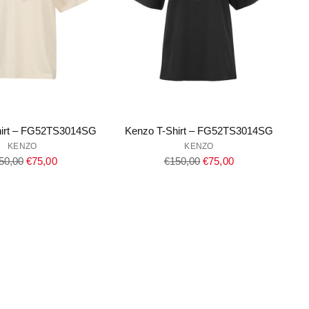
hirt – FG52TS3014SG
Kenzo T-Shirt – FG52TS3014SG
KENZO
KENZO
gulärer
Regulärer
50,00
€75,00
€150,00
€75,00
eis
Preis