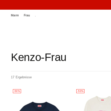
Mann
Frau
.
Kenzo-Frau
17 Ergebnisse
-50%
-50%