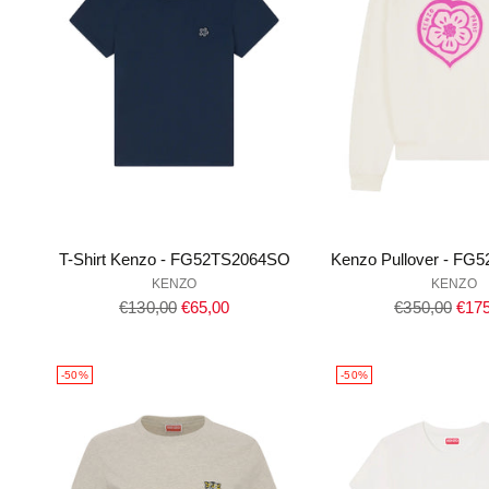
T-Shirt Kenzo - FG52TS2064SO
Kenzo Pullover - F
KENZO
KENZO
Regulärer
Regulärer
€130,00
€65,00
€350,00
€175
Preis
Preis
-50%
-50%