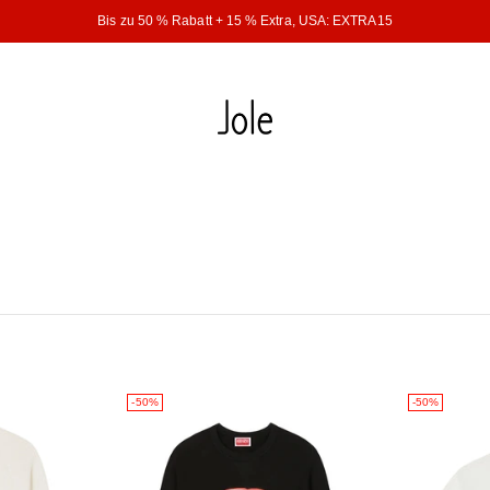
Bis zu 50 % Rabatt + 15 % Extra, USA: EXTRA15
-50%
-50%