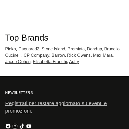
Top Brands
Pinko
,
Dsquared2
,
Stone Island
,
Premiata
,
Dondup
,
Brunello
Cucinelli
,
CP Company
,
Barrow
,
Rick Owens
,
Max Mara
,
Jacob Cohen
,
Elisabetta Franchi
,
Autry
NEWSLETTERS
Registrati per restare aggiornato su eventi e
promozioni.