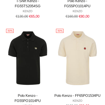
T-Shirt Kenzo -
Polo Kenzo -
FG55TS2054SG
FG55PO1014PU
KENZO
KENZO
Prezzo
Prezzo
€130,00
€65,00
€160,00
€80,00
di
di
listino
listino
-50%
-50%
Polo Kenzo -
Polo Kenzo - FF65PO1534PU
FG55PO1014PU
KENZO