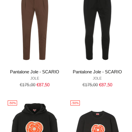
Pantalone Jole - SCARIO
Pantalone Jole - SCARIO
JOLE
JOLE
Prezzo
Prezzo
€175,00
€87,50
€175,00
€87,50
di
di
listino
listino
-50%
-50%