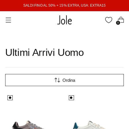
SALDI FINO AL 50% + 15% EXTRA, USA: EXTRA15
0
Ultimi Arrivi Uomo
Ordina
⚫️
⚫️