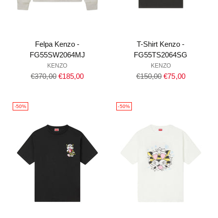
Felpa Kenzo -
T-Shirt Kenzo -
FG55SW2064MJ
FG55TS2064SG
KENZO
KENZO
Prezzo
Prezzo
€370,00
€185,00
€150,00
€75,00
di
di
listino
listino
-50%
-50%