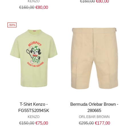
Prezzo
€160,00
€80,00
KENZO
Prezzo
di
€160,00
€80,00
di
listino
listino
-50%
T-Shirt Kenzo -
Bermuda Orlebar Brown -
FG55TS2094SK
280665
KENZO
ORLEBAR BROWN
Prezzo
Prezzo
€150,00
€75,00
€295,00
€177,00