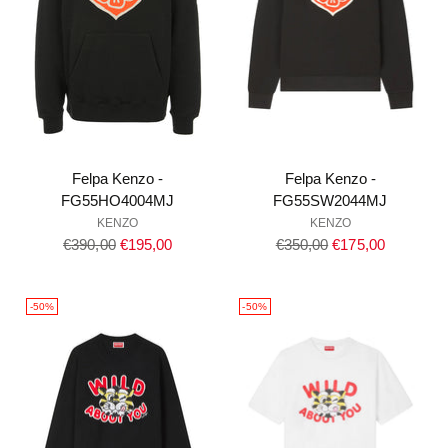
Felpa Kenzo -
Felpa Kenzo -
FG55HO4004MJ
FG55SW2044MJ
KENZO
KENZO
Prezzo
Prezzo
€390,00
€195,00
€350,00
€175,00
di
di
listino
listino
-50%
-50%