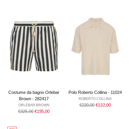
di
di
listino
listino
Costume da bagno Orlebar
Polo Roberto Collina - 11024
Brown - 282417
ROBERTO COLLINA
Prezzo
€220,00
€132,00
ORLEBAR BROWN
Prezzo
di
€325,00
€195,00
di
listino
listino