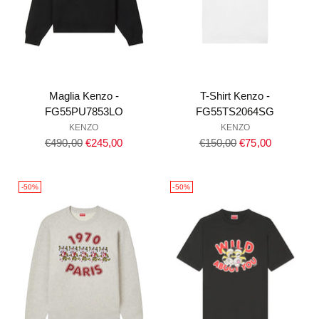
Maglia Kenzo -
T-Shirt Kenzo -
FG55PU7853LO
FG55TS2064SG
KENZO
KENZO
Prezzo
Prezzo
€490,00
€245,00
€150,00
€75,00
di
di
listino
listino
-50%
-50%