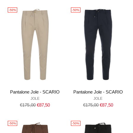
listino
listino
-50%
-50%
Pantalone Jole - SCARIO
Pantalone Jole - SCARIO
JOLE
JOLE
Prezzo
Prezzo
€175,00
€87,50
€175,00
€87,50
di
di
listino
listino
-50%
-50%