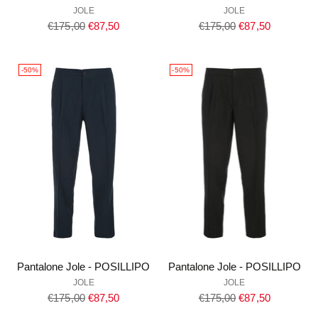
JOLE
JOLE
Prezzo
Prezzo
€175,00
€87,50
€175,00
€87,50
di
di
listino
listino
-50%
-50%
Pantalone Jole - POSILLIPO
Pantalone Jole - POSILLIPO
JOLE
JOLE
Prezzo
Prezzo
€175,00
€87,50
€175,00
€87,50
di
di