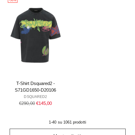
-50%
T-Shirt Dsquared2 -
S71GD1650-D20106
DSQUARED2
Prezzo
€290,00
€145,00
di
listino
1-40 su 1061 prodotti