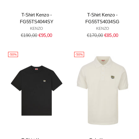
T-Shirt Kenzo -
T-Shirt Kenzo -
FG55TS4044SY
FG55TS4034SG
KENZO
KENZO
Prezzo
Prezzo
€190,00
€95,00
€170,00
€85,00
di
di
listino
listino
-50%
-50%